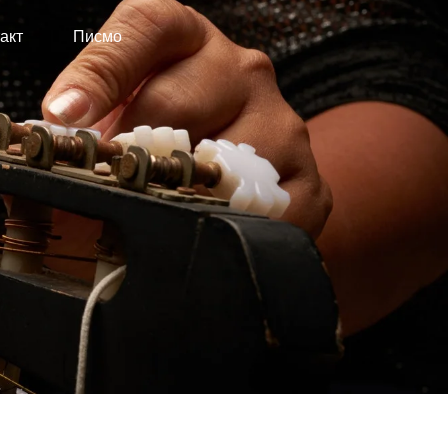
акт
Писмо