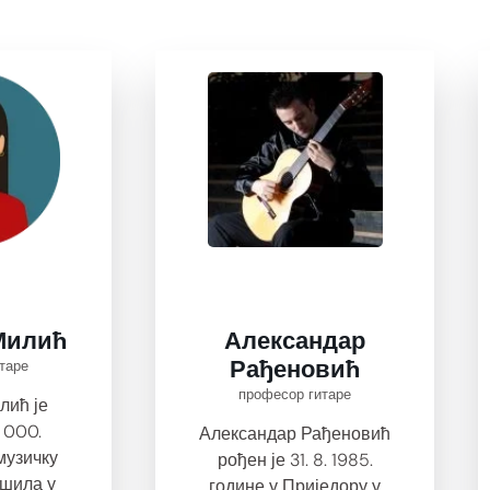
Милић
Александар
таре
Рађеновић
професор гитаре
ић је
. 000.
Александар Рађеновић
музичку
рођен је 31. 8. 1985.
ршила у
године у Приједору у