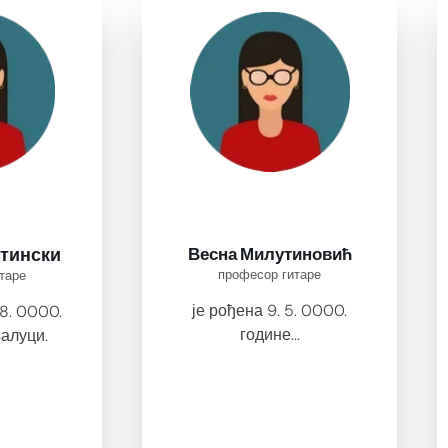
тински
Весна Милутиновић
професор гитаре
таре
је рођена 9. 5. 0000.
08. 0000.
године...
алуци.