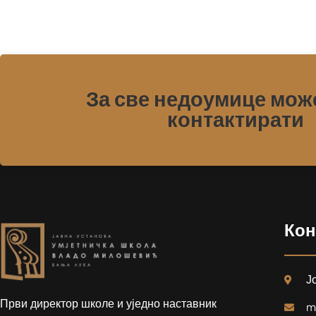
За све недоумице мож
контактирати
Кон
Ј
Први директор школе и уједно наставник
m