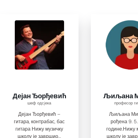
Дејан Ђорђевић
Љиљана 
шеф одсjека
професор ги
Дејан Ђорђевић –
Љиљана Мил
гитара, контрабас, бас
рођена 9. 5
гитара Нижу музичку
године.Нижу 
школу је завршио...
школу је зав