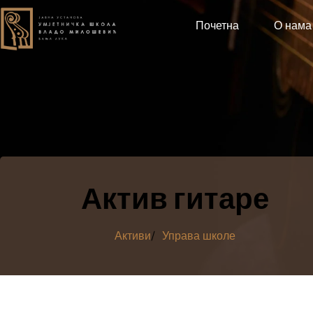
Почетна
О нама
Актив гитаре
Активи
/
Управа школе