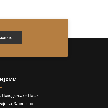
зовите!
ијеме
0, Понедјељак - Петак
едјеља, Затворено