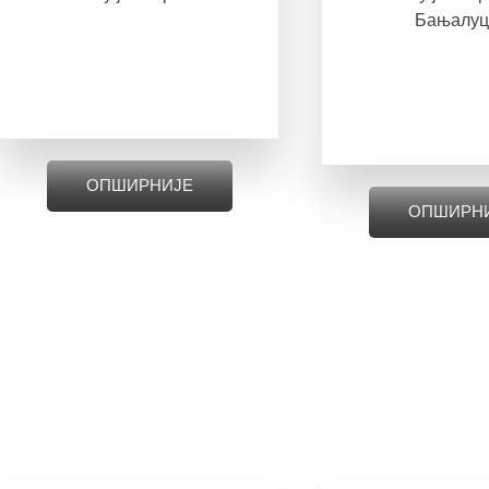
Бањалуци
ОПШИРНИЈЕ
ОПШИРН