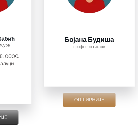
Бабић
Бојана Будиша
мбуре
професор гитаре
08. 0000.
алуци.
ОПШИРНИЈЕ
ИЈЕ