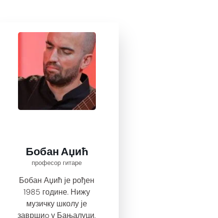
Бобан Аџић
професор гитаре
Бобан Аџић је рођен
1985 године. Нижу
музичку школу је
завршиo у Бањалуци,