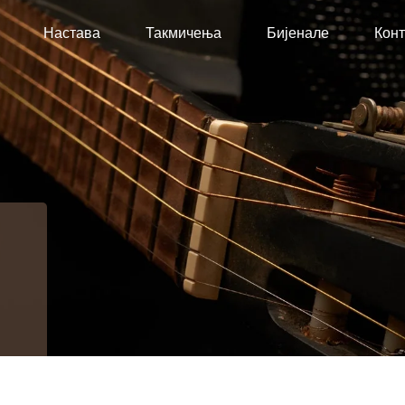
Настава
Такмичења
Бијенале
Конт