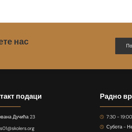
ете нас
По
такт подаци
Радно вр
ована Дучића 23
7:30 - 19:0
Субота - Н
s01@skolers.org